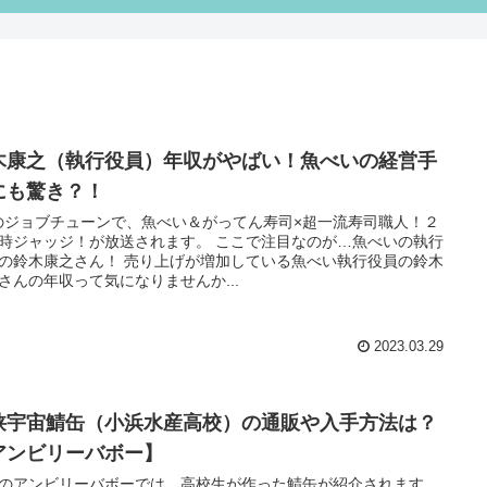
木康之（執行役員）年収がやばい！魚べいの経営手
にも驚き？！
1のジョブチューンで、魚べい＆がってん寿司×超一流寿司職人！２
時ジャッジ！が放送されます。 ここで注目なのが…魚べいの執行
の鈴木康之さん！ 売り上げが増加している魚べい執行役員の鈴木
さんの年収って気になりませんか...
2023.03.29
狭宇宙鯖缶（小浜水産高校）の通販や入手方法は？
アンビリーバボー】
30のアンビリーバボーでは、高校生が作った鯖缶が紹介されます。