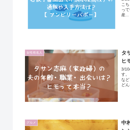
こち
って
産...
タ
女性有名人
ヒ
3/
す。
など
どん
中
グルメ