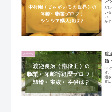
ン
3/
いる
い、
か？
渡
スポーツ
婚
3/
す。
辺さ
渡辺