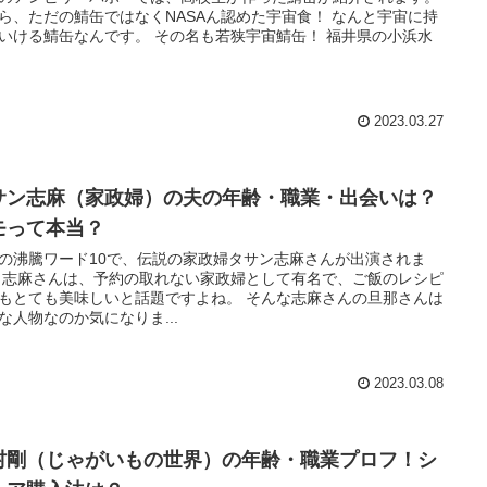
ら、ただの鯖缶ではなくNASAん認めた宇宙食！ なんと宇宙に持
いける鯖缶なんです。 その名も若狭宇宙鯖缶！ 福井県の小浜水
2023.03.27
サン志麻（家政婦）の夫の年齢・職業・出会いは？
モって本当？
10の沸騰ワード10で、伝説の家政婦タサン志麻さんが出演されま
 志麻さんは、予約の取れない家政婦として有名で、ご飯のレシピ
もとても美味しいと話題ですよね。 そんな志麻さんの旦那さんは
な人物なのか気になりま...
2023.03.08
村剛（じゃがいもの世界）の年齢・職業プロフ！シ