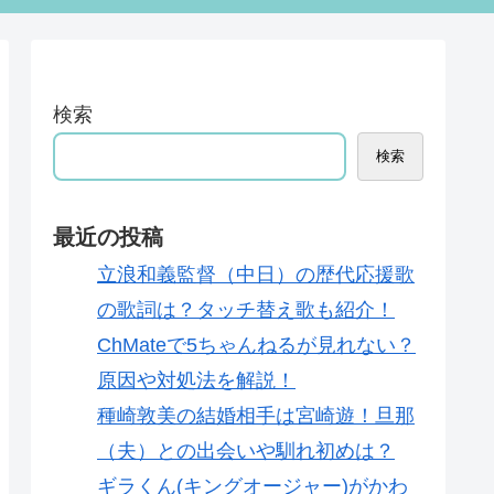
検索
検索
最近の投稿
立浪和義監督（中日）の歴代応援歌
の歌詞は？タッチ替え歌も紹介！
ChMateで5ちゃんねるが見れない？
原因や対処法を解説！
種崎敦美の結婚相手は宮崎遊！旦那
（夫）との出会いや馴れ初めは？
ギラくん(キングオージャー)がかわ