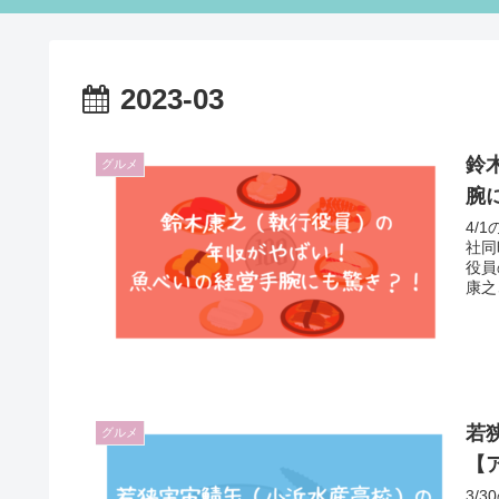
2023-03
鈴
グルメ
腕
4/
社同
役員
康之
若
グルメ
【
3/