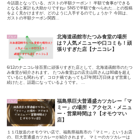
今話題となっている、ガストの半額クーポン！ 半額で食事ができる
となると家計も大助かりですね♪ SNSで半額で食べられた…との投稿
をよく見かけますが、どのように入手するのでしょうか？ 今回は、
ガストの半額クーポン関西...
北海道函館市たつみ食堂の場所
グルメ
は？人気メニューや口コミも！頑
張りすぎた店【ナニコレ】
6/12のナニコレ珍百景に頑張りすぎた店として、北海道函館市のたつ
み食堂が紹介されます。 たつみ食堂はの店主山田さんは80歳を超え
ているにも関わらず、コロナ禍であっても27年間1万日休まず営業し
続けたと、話題になっているようです。 ...
福島県巨大普通盛カツカレー「マ
グルメ
ミー」の場所・アクセス・メニュ
ー・営業時間は？【オモウマい
店】
１１/1放送のオモウマい店で、福島県福島市の「マミー」というお店
の、巨大普通盛カツカレーが紹介されます。 マミーのカツカレーは