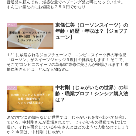
普通盛を頼んでも、爆盛な量でハプニング盛と噂になっています。
すんごい量なのにお値段も７５０円でかなり...
東條仁美（ローソンスイーツ）の
グルメ
年齢・経歴・年収は？【ジョブチ
ューン】
１/１に放送されるジョブチューンで、コンビニスイーツ界の革命児
「ローソン」がスイーツジャッジ３度目の挑戦をします！ そこで、
そこで”コンビニスイーツの革命家”東條仁美さんが登場されます！ 東
條仁美さんとは、どんな人物なの...
中村剛（じゃがいもの世界）の年
グルメ
齢・職業プロフ！シンシア購入法
は？
3/7のマツコの知らないい世界では、じゃがいもを食べ比べて研究し
ている、中村剛さんが登場されます。 じゃがいもの品種でも1つ1つ
違い、それを研究している中村さんとはどのような人物なのでしょう
か？ 今回は、中村剛（じゃがい...