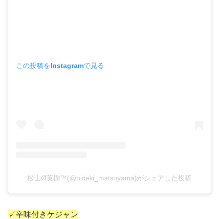
この投稿をInstagramで見る
松山Ø英樹™(@hideki_matsuyama)がシェアした投稿
✓辛味付きケジャン