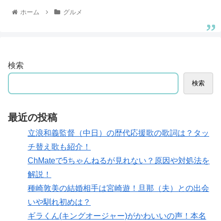
ホーム
グルメ
検索
検索
最近の投稿
立浪和義監督（中日）の歴代応援歌の歌詞は？タッ
チ替え歌も紹介！
ChMateで5ちゃんねるが見れない？原因や対処法を
解説！
種崎敦美の結婚相手は宮崎遊！旦那（夫）との出会
いや馴れ初めは？
ギラくん(キングオージャー)がかわいいの声！本名