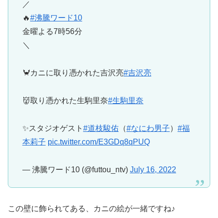
／
🔥
#沸騰ワード10
金曜よる7時56分
＼
🦀カニに取り憑かれた吉沢亮
#吉沢亮
👹取り憑かれた生駒里奈
#生駒里奈
✨スタジオゲスト
#道枝駿佑
（
#なにわ男子
）
#福
本莉子
pic.twitter.com/E3GDq8qPUQ
— 沸騰ワード10 (@futtou_ntv)
July 16, 2022
この壁に飾られてある、カニの絵が一緒ですね♪