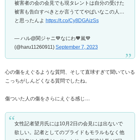
被害者の会の会見でも現タレントは自分の受けた
被害も告白すべきとか言うててやばいなこの人…
と思ったんよ
https://t.co/Cy8DGAizSs
— ハル@関ジャニ💙なにわ🧡嵐💙
(@haru11260911)
September 7, 2023
心の傷をえぐるような質問、そして直球すぎて聞いている
こっちがしんどくなる質問でしたね。
傷ついた人の傷をさらにえぐる感じ…
女性記者望月氏には10月2日の会見には出ないで
欲しい。記者としてのプライドもモラルもなく他