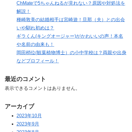
ChMateで5ちゃんねるが見れない？原因や対処法を
解説！
種崎敦美の結婚相手は宮崎遊！旦那（夫）との出会
いや馴れ初めは？
ギラくん(キングオージャー)がかわいいの声！本名
や名前の由来も！
岡田梢位(観葉植物博士）の小中学校は？両親や出身
などプロフィール！
最近のコメント
表示できるコメントはありません。
アーカイブ
2023年10月
2023年9月