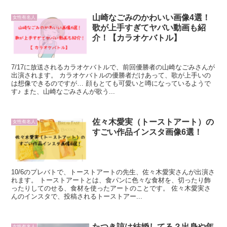
山崎なごみのかわいい画像4選！
女性有名人
歌が上手すぎてヤバい動画も紹
介！【カラオケバトル】
7/17に放送されるカラオケバトルで、前回優勝者の山崎なごみさんが
出演されます。 カラオケバトルの優勝者だけあって、歌が上手いの
は想像できるのですが… 顔もとても可愛いと噂になっているようで
す♪ また、山崎なごみさんが歌う...
佐々木愛実（トーストアート）の
女性有名人
すごい作品インスタ画像6選！
10/6のプレバトで、トーストアートの先生、佐々木愛実さんが出演さ
れます。 トーストアートとは、食パンに色々な食材を、切ったり飾
ったりしてのせる、食材を使ったアートのことです。 佐々木愛実さ
んのインスタで、投稿されるトーストアー...
たつき諒は結婚してる？出身や年
女性有名人