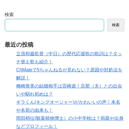
検索
検索
最近の投稿
立浪和義監督（中日）の歴代応援歌の歌詞は？タッ
チ替え歌も紹介！
ChMateで5ちゃんねるが見れない？原因や対処法を
解説！
種崎敦美の結婚相手は宮崎遊！旦那（夫）との出会
いや馴れ初めは？
ギラくん(キングオージャー)がかわいいの声！本名
や名前の由来も！
岡田梢位(観葉植物博士）の小中学校は？両親や出身
などプロフィール！