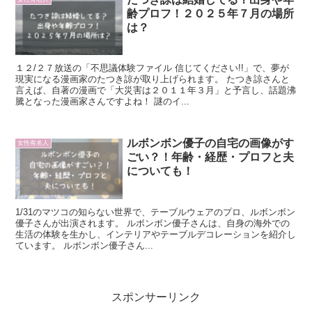
齢プロフ！２０２５年７月の場所
は？
１２/２７放送の「不思議体験ファイル 信じてください!!」で、夢が
現実になる漫画家のたつき諒が取り上げられます。 たつき諒さんと
言えば、自著の漫画で「大災害は２０１１年３月」と予言し、話題沸
騰となった漫画家さんですよね！ 謎のイ...
ルボンボン優子の自宅の画像がす
女性有名人
ごい？！年齢・経歴・プロフと夫
についても！
1/31のマツコの知らない世界で、テーブルウェアのプロ、ルボンボン
優子さんが出演されます。 ルボンボン優子さんは、自身の海外での
生活の体験を生かし、インテリアやテーブルデコレーションを紹介し
ています。 ルボンボン優子さん...
スポンサーリンク