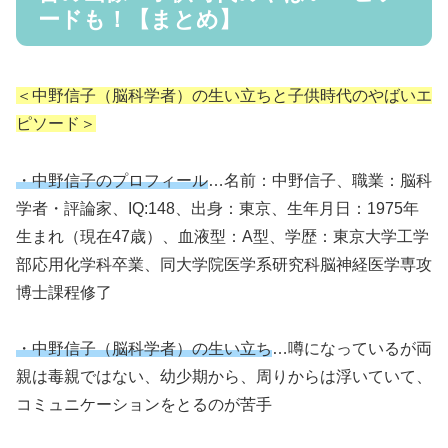
ードも！【まとめ】
＜中野信子（脳科学者）の生い立ちと子供時代のやばいエ
ピソード＞
・中野信子のプロフィール
…名前：中野信子、職業：脳科
学者・評論家、IQ:148、出身：東京、生年月日：1975年
生まれ（現在47歳）、血液型：A型、学歴：東京大学工学
部応用化学科卒業、同大学院医学系研究科脳神経医学専攻
博士課程修了
・中野信子（脳科学者）の生い立ち
…噂になっているが両
親は毒親ではない、幼少期から、周りからは浮いていて、
コミュニケーションをとるのが苦手