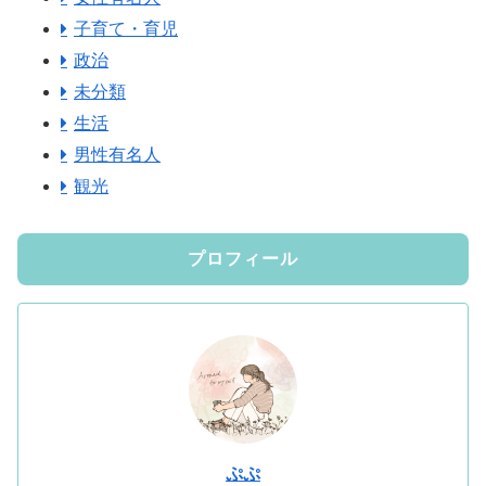
子育て・育児
政治
未分類
生活
男性有名人
観光
プロフィール
ぷぷ