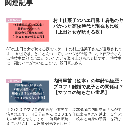
関連記事
村上佳菜子のハエ画像！眉毛のヤ
女性有名人
バかった高校時代と現在も比較
【上田と女が吠える夜】
8/3の上田と女が吠える夜でスケートの村上佳菜子さんが登場されま
す。 番組では、とことんついてないヤツが話題で、村上佳菜子さん
は演技中に顔にハエがついたことが取り上げられる様です。 演技中
に、顔にハエがついたことで、浅田真央さん...
内田早苗（絵本）の年齢や経歴・
女性有名人
プロフ！離婚で息子との関係は？
【マツコの知らない世界】
１２/２０のマツコの知らない世界で、絵本講師の内田早苗さんが出
演されます。 内田早苗さんは２０１９年に出演されて以来、３年ぶ
りの出演となりますが… 前回出演時に、絵本と自身の子育てを踏ま
えてお話され、大反響を呼びました！ ...